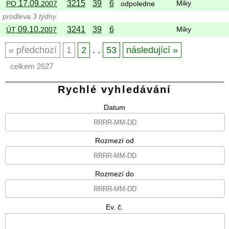
17.09.
3215
39
6
PO
2007
odpoledne
Miky
prodleva 3 týdny
09.10.
3241
39
6
ÚT
2007
Miky
předchozí
1
2
. .
53
následující
celkem 2627
Rychlé vyhledávání
Datum
Rozmezí od
Rozmezí do
Ev. č.