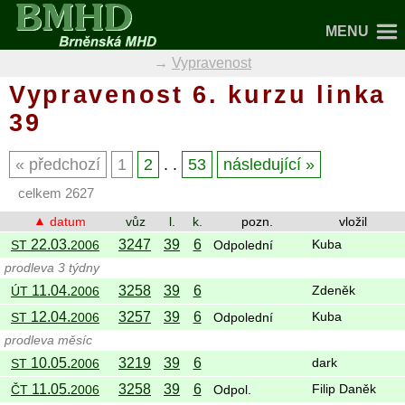
MENU
Vypravenost
Vypravenost 6. kurzu linka
39
předchozí
1
2
. .
53
následující
celkem 2627
datum
vůz
l.
k.
pozn.
vložil
22.03.
3247
39
6
ST
2006
Odpolední
Kuba
prodleva 3 týdny
11.04.
3258
39
6
ÚT
2006
Zdeněk
12.04.
3257
39
6
ST
2006
Odpolední
Kuba
prodleva měsíc
10.05.
3219
39
6
ST
2006
dark
11.05.
3258
39
6
ČT
2006
Odpol.
Filip Daněk