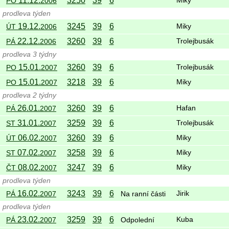
11.12.
3250
39
6
PO
2006
Miky
prodleva týden
19.12.
3245
39
6
ÚT
2006
Miky
22.12.
3260
39
6
PÁ
2006
Trolejbusák
prodleva 3 týdny
15.01.
3260
39
6
PO
2007
Trolejbusák
15.01.
3218
39
6
PO
2007
Miky
prodleva 2 týdny
26.01.
3260
39
6
PÁ
2007
Hafan
31.01.
3259
39
6
ST
2007
Trolejbusák
06.02.
3260
39
6
ÚT
2007
Miky
07.02.
3258
39
6
ST
2007
Miky
08.02.
3247
39
6
ČT
2007
Miky
prodleva týden
16.02.
3243
39
6
PÁ
2007
Na ranní části
Jirik
prodleva týden
23.02.
3259
39
6
PÁ
2007
Odpolední
Kuba