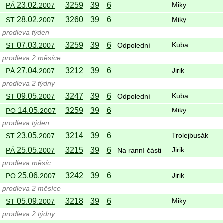
23.02.
3259
39
6
PÁ
2007
Miky
28.02.
3260
39
6
ST
2007
Miky
prodleva týden
07.03.
3259
39
6
ST
2007
Odpolední
Kuba
prodleva 2 měsíce
27.04.
3212
39
6
PÁ
2007
Jirik
prodleva 2 týdny
09.05.
3247
39
6
ST
2007
Odpolední
Kuba
14.05.
3259
39
6
PO
2007
Miky
prodleva týden
23.05.
3214
39
6
ST
2007
Trolejbusák
25.05.
3215
39
6
PÁ
2007
Na ranní části
Jirik
prodleva měsíc
25.06.
3242
39
6
PO
2007
Jirik
prodleva 2 měsíce
05.09.
3218
39
6
ST
2007
Miky
prodleva 2 týdny