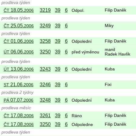
prodleva týden
18.05.
3219
39
6
ČT
2006
Odpol.
Filip Daněk
prodleva týden
25.05.
3249
39
6
ČT
2006
Miky
prodleva týden
01.06.
3258
39
6
ČT
2006
Odpolední
Filip Daněk
manil
06.06.
3250
39
6
ÚT
2006
před výměnou
Radek Havlík
prodleva týden
13.06.
3243
39
6
ÚT
2006
Odpolední
Kuba
prodleva týden
21.06.
3246
39
6
ST
2006
Fixi
prodleva 2 týdny
07.07.
3248
39
6
PÁ
2006
Odpolední
Kuba
prodleva měsíc
17.08.
3261
39
6
ČT
2006
Ráno
Filip Daněk
17.08.
3250
39
6
ČT
2006
Odpoledne
Filip Daněk
prodleva týden