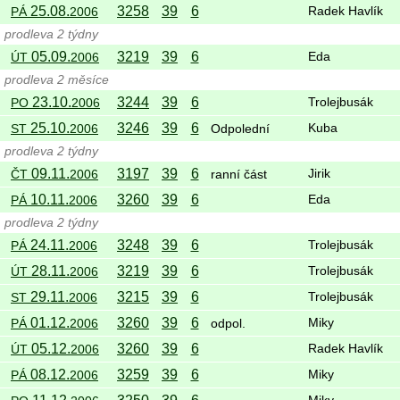
25.08.
3258
39
6
PÁ
2006
Radek Havlík
prodleva 2 týdny
05.09.
3219
39
6
ÚT
2006
Eda
prodleva 2 měsíce
23.10.
3244
39
6
PO
2006
Trolejbusák
25.10.
3246
39
6
ST
2006
Odpolední
Kuba
prodleva 2 týdny
09.11.
3197
39
6
ČT
2006
ranní část
Jirik
10.11.
3260
39
6
PÁ
2006
Eda
prodleva 2 týdny
24.11.
3248
39
6
PÁ
2006
Trolejbusák
28.11.
3219
39
6
ÚT
2006
Trolejbusák
29.11.
3215
39
6
ST
2006
Trolejbusák
01.12.
3260
39
6
PÁ
2006
odpol.
Miky
05.12.
3260
39
6
ÚT
2006
Radek Havlík
08.12.
3259
39
6
PÁ
2006
Miky