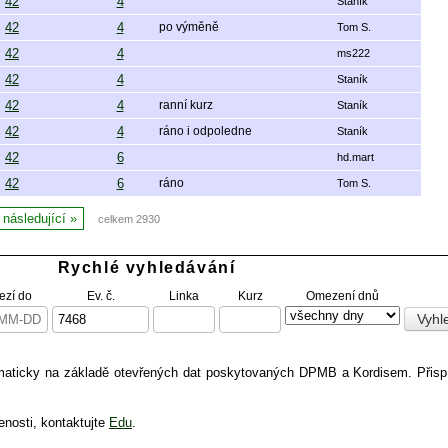
42
4
Staník
42
4
po výměně
Tom S.
42
4
ms222
42
4
Staník
42
4
ranní kurz
Staník
42
4
ráno i odpoledne
Staník
42
6
hd.mart
42
6
ráno
Tom S.
následující
celkem 2930
Rychlé vyhledávání
zí do
Ev. č.
Linka
Kurz
Omezení dnů
omaticky na základě otevřených dat poskytovaných DPMB a Kordisem. Přis
enosti, kontaktujte
Edu
.