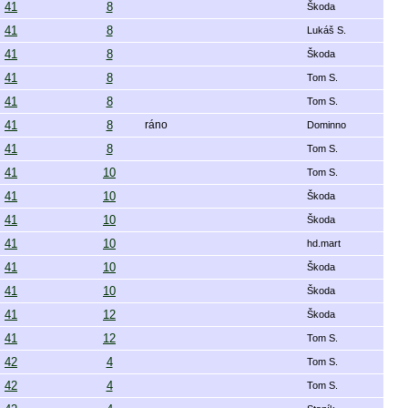
41
8
Škoda
41
8
Lukáš S.
41
8
Škoda
41
8
Tom S.
41
8
Tom S.
41
8
ráno
Dominno
41
8
Tom S.
41
10
Tom S.
41
10
Škoda
41
10
Škoda
41
10
hd.mart
41
10
Škoda
41
10
Škoda
41
12
Škoda
41
12
Tom S.
42
4
Tom S.
42
4
Tom S.