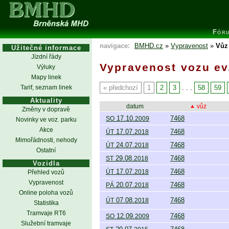
Fór
navigace:
BMHD.cz
»
Vypravenost
»
Vůz 
Užitečné informace
Jízdní řády
Vypravenost vozu ev.
Výluky
Mapy linek
Tarif, seznam linek
předchozí
1
2
3
. . .
58
59
Aktuality
datum
vůz
Změny v dopravě
17.10.
7468
SO
2009
Novinky ve voz. parku
Akce
17.07.
7468
ÚT
2018
Mimořádnosti, nehody
24.07.
7468
ÚT
2018
Ostatní
29.08.
7468
ST
2018
Vozidla
17.07.
7468
ÚT
2018
Přehled vozů
Vypravenost
20.07.
7468
PÁ
2018
Online poloha vozů
07.08.
7468
ÚT
2018
Statistika
Tramvaje RT6
12.09.
7468
SO
2009
Služební tramvaje