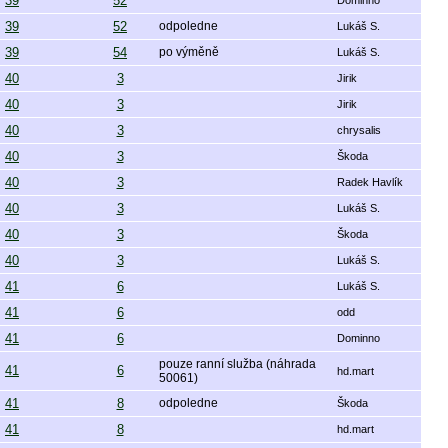
39
52
Dominno
39
52
odpoledne
Lukáš S.
39
54
po výměně
Lukáš S.
40
3
Jirik
40
3
Jirik
40
3
chrysalis
40
3
Škoda
40
3
Radek Havlík
40
3
Lukáš S.
40
3
Škoda
40
3
Lukáš S.
41
6
Lukáš S.
41
6
odd
41
6
Dominno
pouze ranní služba (náhrada
41
6
hd.mart
50061)
41
8
odpoledne
Škoda
41
8
hd.mart