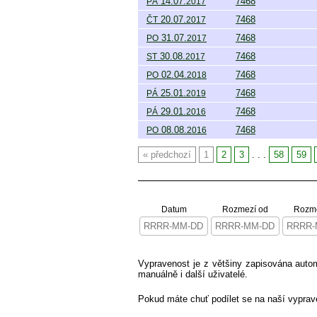
14.07.
7468
PÁ
2017
20.07.
7468
ČT
2017
31.07.
7468
PO
2017
30.08.
7468
ST
2017
02.04.
7468
PO
2018
25.01.
7468
PÁ
2019
29.01.
7468
PÁ
2016
08.08.
7468
PO
2016
předchozí
1
2
3
. . .
58
59
Datum
Rozmezí od
Rozme
Vypravenost je z většiny zapisována aut
manuálně i další uživatelé.
Pokud máte chuť podílet se na naší vyprav