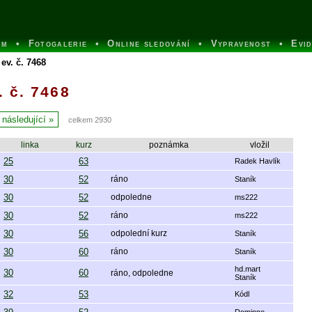
um
Fotogalerie
Online sledování
Vypravenost
Evi
ev. č. 7468
 č. 7468
následující
celkem 2930
linka
kurz
poznámka
vložil
25
63
Radek Havlík
30
52
ráno
Staník
30
52
odpoledne
ms222
30
52
ráno
ms222
30
56
odpolední kurz
Staník
30
60
ráno
Staník
hd.mart
30
60
ráno, odpoledne
Staník
32
53
Kódl