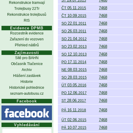
29.07.
7468
ST
2015
Rekonstrukce tramvají
05.11.
7468
ČT
2015
Trolejbusy 22Tr
Rekonstrukce trolejbusů
10.09.
7468
ČT
2015
RIS
22.01.
7468
SO
2011
Evidence DPMB
26.03.
7468
SO
2011
Rozcestník evidence
21.04.
7468
SO
2012
Zařazení do vozoven
Přehled nátěrů
23.02.
7468
SO
2013
Zajímavosti
12.10.
7468
SO
2013
Sítě pro BAHN
17.11.
7468
PO
2014
Občasník Tlačenice
08.03.
7468
Archiv
NE
2015
Hlášení zastávek
28.03.
7468
SO
2015
Historie
03.05.
7468
ÚT
2016
Historické pohlednice
12.06.
7468
PO
2017
seznam-autobusu.cz
28.06.
7468
ST
2017
Facebook
16.11.
7468
PÁ
2018
02.06.
7468
ÚT
2015
Vyhledávání
10.07.
7468
PÁ
2015