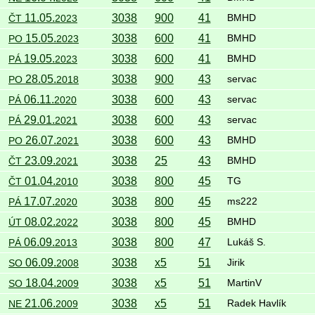
11.05.
3038
900
41
ČT
2023
BMHD
15.05.
3038
600
41
PO
2023
BMHD
19.05.
3038
600
41
PÁ
2023
BMHD
28.05.
3038
900
43
PO
2018
servac
06.11.
3038
600
43
PÁ
2020
servac
29.01.
3038
600
43
PÁ
2021
servac
26.07.
3038
600
43
PO
2021
BMHD
23.09.
3038
25
43
ČT
2021
BMHD
01.04.
3038
800
45
ČT
2010
TG
17.07.
3038
800
45
PÁ
2020
ms222
08.02.
3038
800
45
ÚT
2022
BMHD
06.09.
3038
800
47
PÁ
2013
Lukáš S.
06.09.
3038
x5
51
SO
2008
Jirik
18.04.
3038
x5
51
SO
2009
MartinV
21.06.
3038
x5
51
NE
2009
Radek Havlík