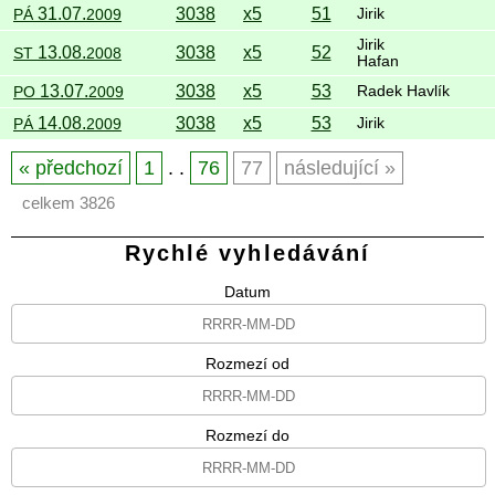
31.07.
3038
x5
51
PÁ
2009
Jirik
Jirik
13.08.
3038
x5
52
ST
2008
Hafan
13.07.
3038
x5
53
PO
2009
Radek Havlík
14.08.
3038
x5
53
PÁ
2009
Jirik
předchozí
1
. .
76
77
následující
celkem 3826
Rychlé vyhledávání
Datum
Rozmezí od
Rozmezí do