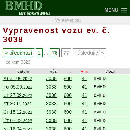
MENU
Vypravenost
Vypravenost vozu ev. č.
3038
předchozí
1
. .
76
77
následující
celkem 3826
datum
vůz
l.
k.
vložil
31.08.
3038
900
41
ST
2022
BMHD
05.09.
3038
600
41
PO
2022
BMHD
27.09.
3038
600
41
ÚT
2022
BMHD
30.11.
3038
600
41
ST
2022
BMHD
15.12.
3038
600
41
ČT
2022
BMHD
07.02.
3038
600
41
ÚT
2023
BMHD
16.04.
3038
600
41
NE
2023
BMHD