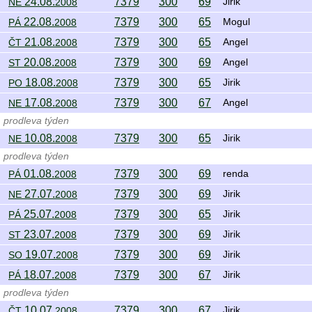
24.08.
7379
300
69
NE
2008
Jirik
22.08.
7379
300
65
PÁ
2008
Mogul
21.08.
7379
300
65
ČT
2008
Angel
20.08.
7379
300
69
ST
2008
Angel
18.08.
7379
300
65
PO
2008
Jirik
17.08.
7379
300
67
NE
2008
Angel
prodleva týden
10.08.
7379
300
65
NE
2008
Jirik
prodleva týden
01.08.
7379
300
69
PÁ
2008
renda
27.07.
7379
300
69
NE
2008
Jirik
25.07.
7379
300
65
PÁ
2008
Jirik
23.07.
7379
300
69
ST
2008
Jirik
19.07.
7379
300
69
SO
2008
Jirik
18.07.
7379
300
67
PÁ
2008
Jirik
prodleva týden
10.07.
7379
300
67
ČT
2008
Jirik