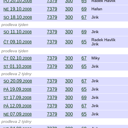
20.10.
7379
300
65
PO
2008
Radek Havlík
19.10.
7379
300
69
NE
2008
Hafan
18.10.
7379
300
67
SO
2008
Jirik
prodleva týden
11.10.
7379
300
69
SO
2008
Jirik
Radek Havlík
09.10.
7379
300
65
ČT
2008
Jirik
prodleva týden
02.10.
7379
300
67
ČT
2008
Miky
01.10.
7379
300
65
ST
2008
Jirik
prodleva 2 týdny
20.09.
7379
300
67
SO
2008
Jirik
19.09.
7379
300
65
PÁ
2008
Jirik
17.09.
7379
300
69
ST
2008
Jirik
12.09.
7379
300
67
PÁ
2008
Jirik
07.09.
7379
300
65
NE
2008
Jirik
prodleva 2 týdny