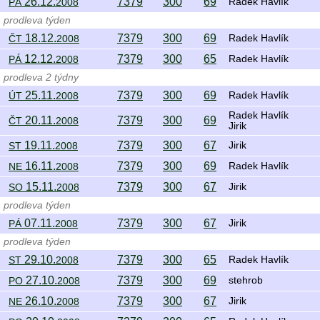
26.12.
7379
300
69
PÁ
2008
Radek Havlík
prodleva týden
18.12.
7379
300
69
ČT
2008
Radek Havlík
12.12.
7379
300
65
PÁ
2008
Radek Havlík
prodleva 2 týdny
25.11.
7379
300
69
ÚT
2008
Radek Havlík
Radek Havlík
20.11.
7379
300
69
ČT
2008
Jirik
19.11.
7379
300
67
ST
2008
Jirik
16.11.
7379
300
69
NE
2008
Radek Havlík
15.11.
7379
300
67
SO
2008
Jirik
prodleva týden
07.11.
7379
300
67
PÁ
2008
Jirik
prodleva týden
29.10.
7379
300
65
ST
2008
Radek Havlík
27.10.
7379
300
69
PO
2008
stehrob
26.10.
7379
300
67
NE
2008
Jirik