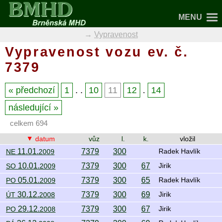
MENU
Vypravenost
Vypravenost vozu ev. č.
7379
předchozí
1
. .
10
11
12
.
14
následující
celkem 694
datum
vůz
l.
k.
vložil
11.01.
7379
300
NE
2009
Radek Havlík
10.01.
7379
300
67
SO
2009
Jirik
05.01.
7379
300
65
PO
2009
Radek Havlík
30.12.
7379
300
69
ÚT
2008
Jirik
29.12.
7379
300
67
PO
2008
Jirik