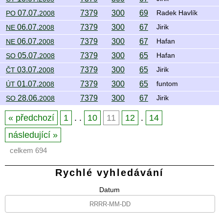
07.07.
7379
300
69
PO
2008
Radek Havlík
06.07.
7379
300
67
NE
2008
Jirik
06.07.
7379
300
67
NE
2008
Hafan
05.07.
7379
300
65
SO
2008
Hafan
03.07.
7379
300
65
ČT
2008
Jirik
01.07.
7379
300
65
ÚT
2008
funtom
28.06.
7379
300
67
SO
2008
Jirik
předchozí
1
. .
10
11
12
.
14
následující
celkem 694
Rychlé vyhledávání
Datum