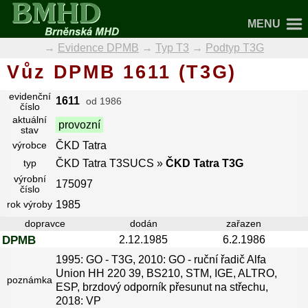
MENU
Evidence DPMB
Typ T3
Podtyp T3G
Vůz DPMB 1611 (T3G)
evidenční
1611
od
1986
číslo
aktuální
provozní
stav
ČKD Tatra
výrobce
ČKD Tatra T3SUCS
»
ČKD Tatra T3G
typ
výrobní
175097
číslo
1985
rok výroby
dopravce
dodán
zařazen
DPMB
2.12.1985
6.2.1986
1995: GO - T3G, 2010: GO - ruční řadič Alfa
Union HH 220 39, BS210, STM, IGE, ALTRO,
poznámka
ESP, brzdový odporník přesunut na střechu,
2018: VP