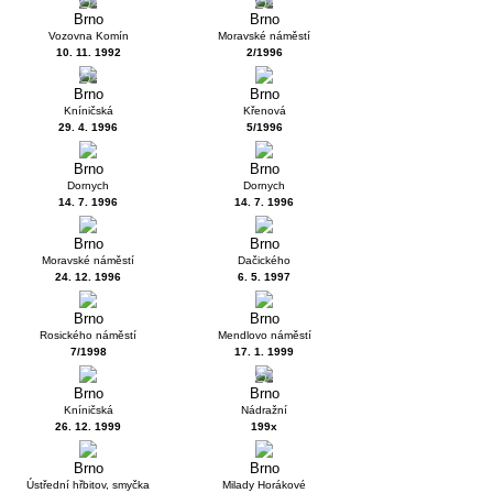
1
1
Brno
Brno
Vozovna Komín
Moravské náměstí
10. 11. 1992
2/1996
1
Brno
Brno
Kníničská
Křenová
29. 4. 1996
5/1996
Brno
Brno
Dornych
Dornych
14. 7. 1996
14. 7. 1996
Brno
Brno
Moravské náměstí
Dačického
24. 12. 1996
6. 5. 1997
Brno
Brno
Rosického náměstí
Mendlovo náměstí
7/1998
17. 1. 1999
1
Brno
Brno
Kníničská
Nádražní
26. 12. 1999
199x
Brno
Brno
Ústřední hřbitov, smyčka
Milady Horákové