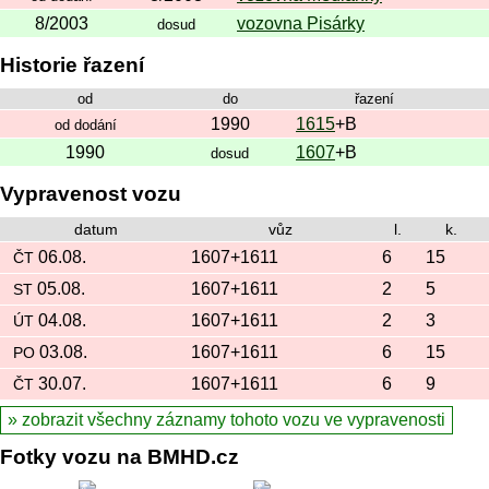
8/2003
vozovna Pisárky
dosud
Historie řazení
od
do
řazení
1990
1615
+B
od dodání
1990
1607
+B
dosud
Vypravenost vozu
datum
vůz
l.
k.
06.08.
1607+1611
6
15
ČT
05.08.
1607+1611
2
5
ST
04.08.
1607+1611
2
3
ÚT
03.08.
1607+1611
6
15
PO
30.07.
1607+1611
6
9
ČT
zobrazit všechny záznamy tohoto vozu ve vypravenosti
Fotky vozu na BMHD.cz