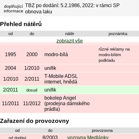
TBZ po dodání: 5.2.1986, 2022: v rámci SP
doplňující
informace
obnova laku
Přehled nátěrů
od
do
nátěr
poznámka
zobrazit vše
různé reklamy na
1995
2000
modro-bílá
modro-bílém
podkladu
2004
1/2010
unifik
T-Mobile ADSL
1/2010
2/2011
internet, hnědá
2/2011
unifik
dosud
bokolep Angel
11/2011
11/2012
(prodejna dámského
prádla)
Zařazení do provozovny
od
do
provozovna
8/2003
vozovna Medlánky
od dodání