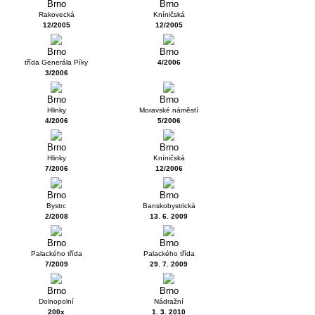
Brno
Brno
Rakovecká
Kníničská
12/2005
12/2005
Brno
Brno
třída Generála Píky
4/2006
3/2006
Brno
Brno
Hlinky
Moravské náměstí
4/2006
5/2006
Brno
Brno
Hlinky
Kníničská
7/2006
12/2006
Brno
Brno
Bystrc
Banskobystrická
2/2008
13. 6. 2009
Brno
Brno
Palackého třída
Palackého třída
7/2009
29. 7. 2009
Brno
Brno
Dolnopolní
Nádražní
200x
1. 3. 2010