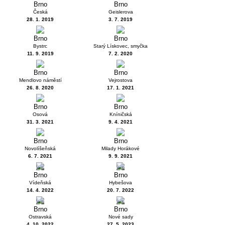
Brno
Brno
Česká
Geislerova
28. 1. 2019
3. 7. 2019
Brno
Brno
Bystrc
Starý Lískovec, smyčka
11. 9. 2019
7. 2. 2020
Brno
Brno
Mendlovo náměstí
Vejrostova
26. 8. 2020
17. 1. 2021
Brno
Brno
Osová
Kníničská
31. 3. 2021
9. 4. 2021
Brno
Brno
Novolíšeňská
Milady Horákové
6. 7. 2021
9. 9. 2021
4
1
Brno
Brno
Vídeňská
Hybešova
14. 4. 2022
20. 7. 2022
1
6
Brno
Brno
Ostravská
Nové sady
4. 10. 2022
27. 5. 2023