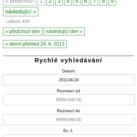
předchozí
1
2
3
4
5
6
7
8
9
následující
celkem 449
předchozí den
následující den
denní přehled 24. 6. 2013
Rychlé vyhledávání
Datum
Rozmezí od
Rozmezí do
Ev. č.