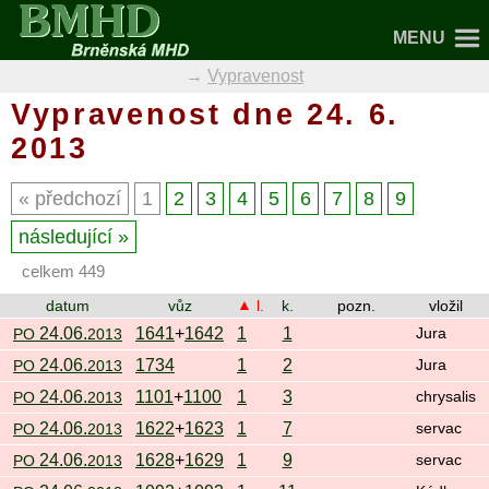
MENU
Vypravenost
Vypravenost dne 24. 6.
2013
předchozí
1
2
3
4
5
6
7
8
9
následující
celkem 449
datum
vůz
l.
k.
pozn.
vložil
24.06.
1641
+
1642
1
1
PO
2013
Jura
24.06.
1734
1
2
PO
2013
Jura
24.06.
1101
+
1100
1
3
PO
2013
chrysalis
24.06.
1622
+
1623
1
7
PO
2013
servac
24.06.
1628
+
1629
1
9
PO
2013
servac