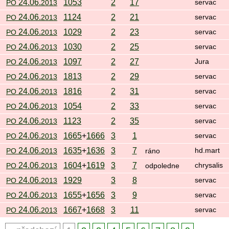
24.06.
1053
2
17
PO
2013
servac
24.06.
1124
2
21
PO
2013
servac
24.06.
1029
2
23
PO
2013
servac
24.06.
1030
2
25
PO
2013
servac
24.06.
1097
2
27
PO
2013
Jura
24.06.
1813
2
29
PO
2013
servac
24.06.
1816
2
31
PO
2013
servac
24.06.
1054
2
33
PO
2013
servac
24.06.
1123
2
35
PO
2013
servac
24.06.
1665
+
1666
3
1
PO
2013
servac
24.06.
1635
+
1636
3
7
PO
2013
ráno
hd.mart
24.06.
1604
+
1619
3
7
PO
2013
odpoledne
chrysalis
24.06.
1929
3
8
PO
2013
servac
24.06.
1655
+
1656
3
9
PO
2013
servac
24.06.
1667
+
1668
3
11
PO
2013
servac