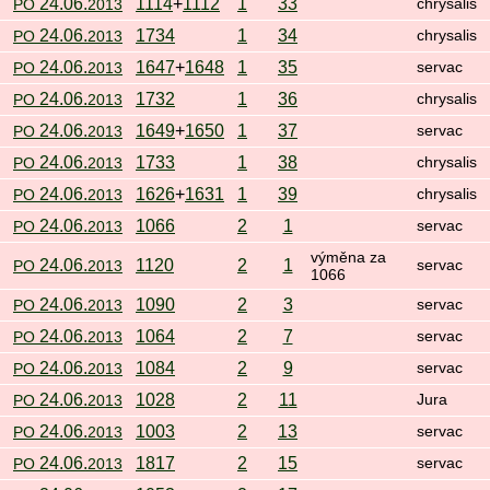
24.06.
1114
+
1112
1
33
PO
2013
chrysalis
24.06.
1734
1
34
PO
2013
chrysalis
24.06.
1647
+
1648
1
35
PO
2013
servac
24.06.
1732
1
36
PO
2013
chrysalis
24.06.
1649
+
1650
1
37
PO
2013
servac
24.06.
1733
1
38
PO
2013
chrysalis
24.06.
1626
+
1631
1
39
PO
2013
chrysalis
24.06.
1066
2
1
PO
2013
servac
výměna za
24.06.
1120
2
1
PO
2013
servac
1066
24.06.
1090
2
3
PO
2013
servac
24.06.
1064
2
7
PO
2013
servac
24.06.
1084
2
9
PO
2013
servac
24.06.
1028
2
11
PO
2013
Jura
24.06.
1003
2
13
PO
2013
servac
24.06.
1817
2
15
PO
2013
servac