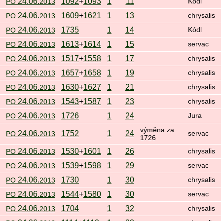
24.06.
1092
+
1093
1
11
PO
2013
Kódl
24.06.
1609
+
1621
1
13
PO
2013
chrysalis
24.06.
1735
1
14
PO
2013
Kódl
24.06.
1613
+
1614
1
15
PO
2013
servac
24.06.
1517
+
1558
1
17
PO
2013
chrysalis
24.06.
1657
+
1658
1
19
PO
2013
chrysalis
24.06.
1630
+
1627
1
21
PO
2013
chrysalis
24.06.
1543
+
1587
1
23
PO
2013
chrysalis
24.06.
1726
1
24
PO
2013
Jura
výměna za
24.06.
1752
1
24
PO
2013
servac
1726
24.06.
1530
+
1601
1
26
PO
2013
chrysalis
24.06.
1539
+
1598
1
29
PO
2013
servac
24.06.
1730
1
30
PO
2013
chrysalis
24.06.
1544
+
1580
1
30
PO
2013
servac
24.06.
1704
1
32
PO
2013
chrysalis