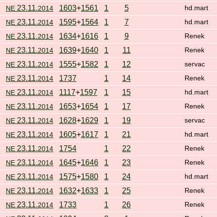
23.11.
1603
+
1561
1
5
NE
2014
hd.mart
23.11.
1595
+
1564
1
7
NE
2014
hd.mart
23.11.
1634
+
1616
1
9
NE
2014
Renek
23.11.
1639
+
1640
1
11
NE
2014
Renek
23.11.
1555
+
1582
1
12
NE
2014
servac
23.11.
1737
1
14
NE
2014
Renek
23.11.
1117
+
1597
1
15
NE
2014
hd.mart
23.11.
1653
+
1654
1
17
NE
2014
Renek
23.11.
1628
+
1629
1
19
NE
2014
servac
23.11.
1605
+
1617
1
21
NE
2014
hd.mart
23.11.
1754
1
22
NE
2014
Renek
23.11.
1645
+
1646
1
23
NE
2014
Renek
23.11.
1575
+
1580
1
24
NE
2014
hd.mart
23.11.
1632
+
1633
1
25
NE
2014
Renek
23.11.
1733
1
26
NE
2014
Renek