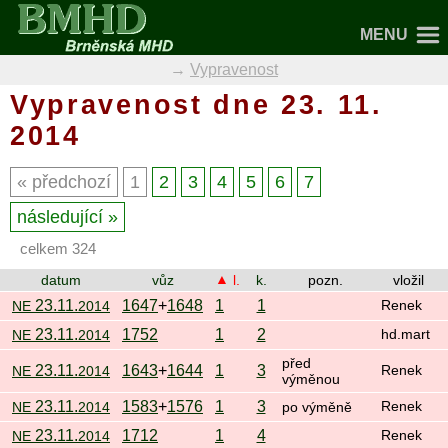
MENU
Vypravenost
Vypravenost dne 23. 11.
2014
předchozí
1
2
3
4
5
6
7
následující
celkem 324
datum
vůz
l.
k.
pozn.
vložil
23.11.
1647
+
1648
1
1
NE
2014
Renek
23.11.
1752
1
2
NE
2014
hd.mart
před
23.11.
1643
+
1644
1
3
NE
2014
Renek
výměnou
23.11.
1583
+
1576
1
3
NE
2014
po výměně
Renek
23.11.
1712
1
4
NE
2014
Renek