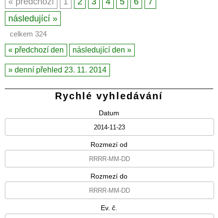
předchozí
1
2
3
4
5
6
7
následující
celkem 324
předchozí den
následující den
denní přehled 23. 11. 2014
Rychlé vyhledávání
Datum
Rozmezí od
Rozmezí do
Ev. č.