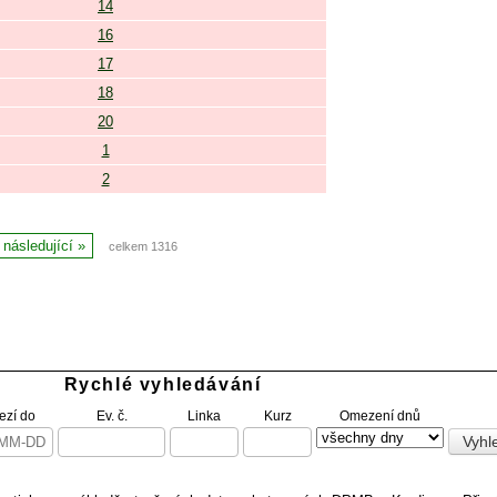
14
16
17
18
20
1
2
následující
celkem 1316
Rychlé vyhledávání
zí do
Ev. č.
Linka
Kurz
Omezení dnů