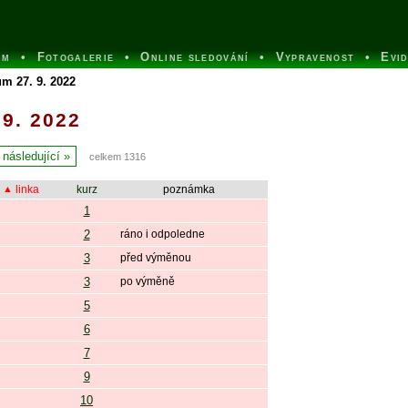
um
Fotogalerie
Online sledování
Vypravenost
Evi
m 27. 9. 2022
 9. 2022
následující
celkem 1316
linka
kurz
poznámka
1
2
ráno i odpoledne
3
před výměnou
3
po výměně
5
6
7
9
10