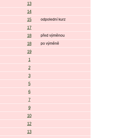
13
14
15
odpolední kurz
17
18
před výměnou
18
po výměně
19
1
2
3
5
6
7
9
10
12
13