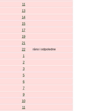
11
13
14
15
17
19
21
22
ráno i odpoledne
1
2
3
5
6
7
9
10
11