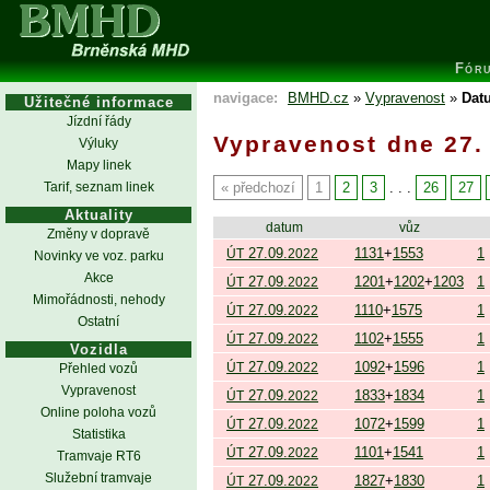
Fór
navigace:
BMHD.cz
»
Vypravenost
»
Datu
Užitečné informace
Jízdní řády
Vypravenost dne 27.
Výluky
Mapy linek
Tarif, seznam linek
předchozí
1
2
3
. . .
26
27
Aktuality
datum
vůz
Změny v dopravě
27.09.
1131
+
1553
1
ÚT
2022
Novinky ve voz. parku
Akce
27.09.
1201
+
1202
+
1203
1
ÚT
2022
Mimořádnosti, nehody
27.09.
1110
+
1575
1
ÚT
2022
Ostatní
27.09.
1102
+
1555
1
ÚT
2022
Vozidla
27.09.
1092
+
1596
1
ÚT
2022
Přehled vozů
Vypravenost
27.09.
1833
+
1834
1
ÚT
2022
Online poloha vozů
27.09.
1072
+
1599
1
ÚT
2022
Statistika
27.09.
1101
+
1541
1
ÚT
2022
Tramvaje RT6
Služební tramvaje
27.09.
1827
+
1830
1
ÚT
2022