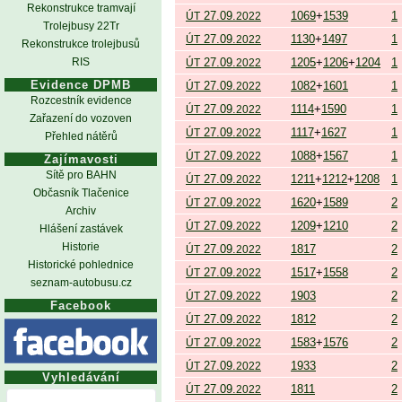
Rekonstrukce tramvají
27.09.
1069
+
1539
1
ÚT
2022
Trolejbusy 22Tr
27.09.
1130
+
1497
1
ÚT
2022
Rekonstrukce trolejbusů
RIS
27.09.
1205
+
1206
+
1204
1
ÚT
2022
Evidence DPMB
27.09.
1082
+
1601
1
ÚT
2022
Rozcestník evidence
27.09.
1114
+
1590
1
ÚT
2022
Zařazení do vozoven
27.09.
1117
+
1627
1
ÚT
2022
Přehled nátěrů
27.09.
1088
+
1567
1
ÚT
2022
Zajímavosti
Sítě pro BAHN
27.09.
1211
+
1212
+
1208
1
ÚT
2022
Občasník Tlačenice
27.09.
1620
+
1589
2
ÚT
2022
Archiv
27.09.
1209
+
1210
2
ÚT
2022
Hlášení zastávek
Historie
27.09.
1817
2
ÚT
2022
Historické pohlednice
27.09.
1517
+
1558
2
ÚT
2022
seznam-autobusu.cz
27.09.
1903
2
ÚT
2022
Facebook
27.09.
1812
2
ÚT
2022
27.09.
1583
+
1576
2
ÚT
2022
27.09.
1933
2
ÚT
2022
Vyhledávání
27.09.
1811
2
ÚT
2022