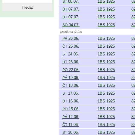
08.07.
1BS 1925
8
ST
07.07.
1BS 1925
8
ÚT
07.07.
1BS 1925
8
ÚT
04.07.
1BS 1925
8
SO
prodleva týden
26.06.
1BS 1925
8
PÁ
25.06.
1BS 1925
8
ČT
24.06.
1BS 1925
8
ST
23.06.
1BS 1925
8
ÚT
22.06.
1BS 1925
8
PO
19.06.
1BS 1925
8
PÁ
18.06.
1BS 1925
8
ČT
17.06.
1BS 1925
8
ST
16.06.
1BS 1925
8
ÚT
15.06.
1BS 1925
8
PO
12.06.
1BS 1925
8
PÁ
11.06.
1BS 1925
8
ČT
10.06.
1BS 1925
8
ST