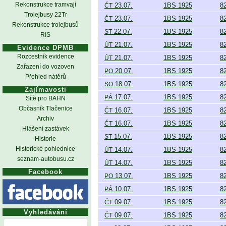
Rekonstrukce tramvají
23.07.
1BS 1925
8
ČT
Trolejbusy 22Tr
23.07.
1BS 1925
8
ČT
Rekonstrukce trolejbusů
22.07.
1BS 1925
8
ST
RIS
21.07.
1BS 1925
8
ÚT
Evidence DPMB
Rozcestník evidence
21.07.
1BS 1925
8
ÚT
Zařazení do vozoven
20.07.
1BS 1925
8
PO
Přehled nátěrů
18.07.
1BS 1925
8
SO
Zajímavosti
17.07.
1BS 1925
8
PÁ
Sítě pro BAHN
Občasník Tlačenice
16.07.
1BS 1925
8
ČT
Archiv
16.07.
1BS 1925
8
ČT
Hlášení zastávek
15.07.
1BS 1925
8
ST
Historie
Historické pohlednice
14.07.
1BS 1925
8
ÚT
seznam-autobusu.cz
14.07.
1BS 1925
8
ÚT
Facebook
13.07.
1BS 1925
8
PO
10.07.
1BS 1925
8
PÁ
09.07.
1BS 1925
8
ČT
Vyhledávání
09.07.
1BS 1925
8
ČT