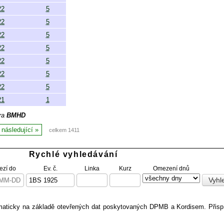
22
5
22
5
22
5
22
5
22
5
22
5
22
5
21
1
ora
BMHD
následující
celkem 1411
Rychlé vyhledávání
zí do
Ev. č.
Linka
Kurz
Omezení dnů
omaticky na základě otevřených dat poskytovaných DPMB a Kordisem. Přis