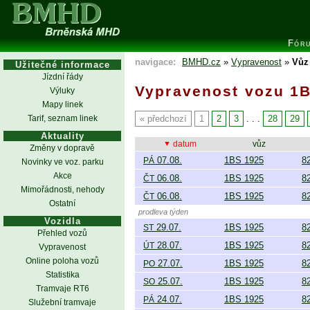
Fór
navigace:
BMHD.cz
»
Vypravenost
»
Vůz
Užitečné informace
Jízdní řády
Vypravenost vozu 1
Výluky
Mapy linek
Tarif, seznam linek
předchozí
1
2
3
. . .
28
29
Aktuality
datum
vůz
Změny v dopravě
07.08.
1BS 1925
8
PÁ
Novinky ve voz. parku
Akce
06.08.
1BS 1925
8
ČT
Mimořádnosti, nehody
06.08.
1BS 1925
8
ČT
Ostatní
prodleva týden
Vozidla
29.07.
1BS 1925
8
ST
Přehled vozů
28.07.
1BS 1925
8
ÚT
Vypravenost
Online poloha vozů
27.07.
1BS 1925
8
PO
Statistika
25.07.
1BS 1925
8
SO
Tramvaje RT6
24.07.
1BS 1925
8
PÁ
Služební tramvaje