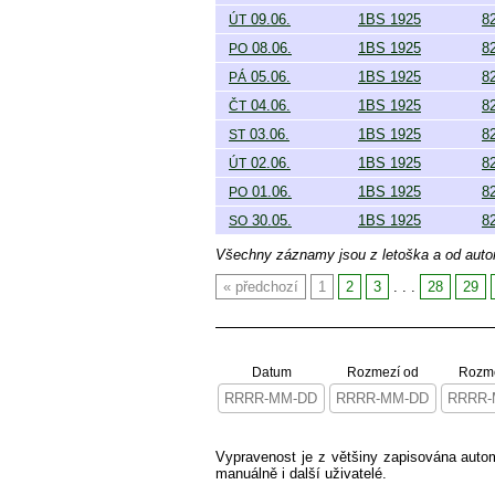
09.06.
1BS 1925
8
ÚT
08.06.
1BS 1925
8
PO
05.06.
1BS 1925
8
PÁ
04.06.
1BS 1925
8
ČT
03.06.
1BS 1925
8
ST
02.06.
1BS 1925
8
ÚT
01.06.
1BS 1925
8
PO
30.05.
1BS 1925
8
SO
Všechny záznamy jsou z letoška a od aut
předchozí
1
2
3
. . .
28
29
Datum
Rozmezí od
Rozme
Vypravenost je z většiny zapisována aut
manuálně i další uživatelé.