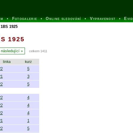
um
Fotogalerie
Online sledování
Vypravenost
Evi
 1BS 1925
BS 1925
následující
celkem 1411
linka
kurz
22
5
21
3
22
5
22
4
22
4
22
4
21
1
22
5