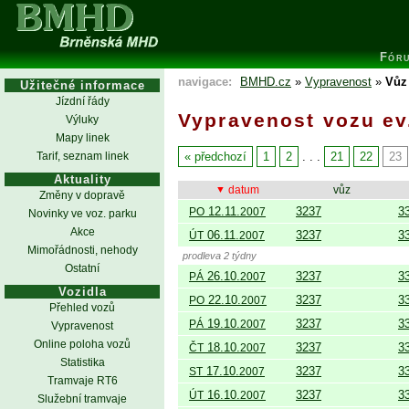
Fór
navigace:
BMHD.cz
»
Vypravenost
»
Vůz 
Užitečné informace
Jízdní řády
Vypravenost vozu ev.
Výluky
Mapy linek
Tarif, seznam linek
předchozí
1
2
. . .
21
22
23
Aktuality
datum
vůz
Změny v dopravě
12.11.
3237
3
PO
2007
Novinky ve voz. parku
Akce
06.11.
3237
3
ÚT
2007
Mimořádnosti, nehody
prodleva 2 týdny
Ostatní
26.10.
3237
3
PÁ
2007
Vozidla
22.10.
3237
3
PO
2007
Přehled vozů
19.10.
3237
3
PÁ
2007
Vypravenost
Online poloha vozů
18.10.
3237
3
ČT
2007
Statistika
17.10.
3237
3
ST
2007
Tramvaje RT6
16.10.
3237
3
ÚT
2007
Služební tramvaje