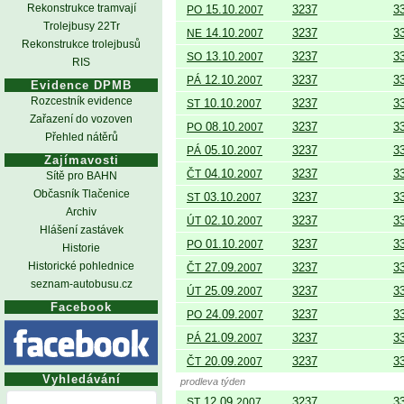
Rekonstrukce tramvají
15.10.
3237
3
PO
2007
Trolejbusy 22Tr
14.10.
3237
3
NE
2007
Rekonstrukce trolejbusů
13.10.
3237
3
SO
2007
RIS
12.10.
3237
3
PÁ
2007
Evidence DPMB
Rozcestník evidence
10.10.
3237
3
ST
2007
Zařazení do vozoven
08.10.
3237
3
PO
2007
Přehled nátěrů
05.10.
3237
3
PÁ
2007
Zajímavosti
04.10.
3237
3
ČT
2007
Sítě pro BAHN
Občasník Tlačenice
03.10.
3237
3
ST
2007
Archiv
02.10.
3237
3
ÚT
2007
Hlášení zastávek
01.10.
3237
3
PO
2007
Historie
Historické pohlednice
27.09.
3237
3
ČT
2007
seznam-autobusu.cz
25.09.
3237
3
ÚT
2007
Facebook
24.09.
3237
3
PO
2007
21.09.
3237
3
PÁ
2007
20.09.
3237
3
ČT
2007
Vyhledávání
prodleva týden
12.09.
3237
3
ST
2007