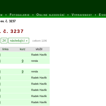
um
Fotogalerie
Online sledování
Vypravenost
Evi
ev. č. 3237
 č. 3237
24
následující
celkem 1196
linka
kurz
vložil
3
Radek Havlík
3
9
renda
3
9
renda
3
Radek Havlík
3
Radek Havlík
3
Radek Havlík
3
Radek Havlík
3
Radek Havlík