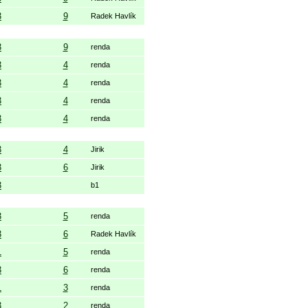
3
9
Radek Havlík
3
9
renda
3
4
renda
3
4
renda
3
4
renda
3
4
renda
3
4
Jirik
3
6
Jirik
3
b1
3
5
renda
3
6
Radek Havlík
1
5
renda
3
6
renda
1
3
renda
3
2
renda