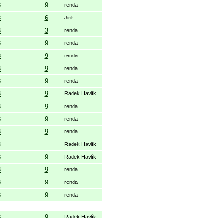
3
9
renda
3
6
Jirik
3
3
renda
3
9
renda
3
9
renda
3
9
renda
3
9
renda
3
9
Radek Havlík
3
9
renda
3
9
renda
3
9
renda
3
Radek Havlík
3
9
Radek Havlík
3
9
renda
3
9
renda
3
9
renda
3
9
Radek Havlík