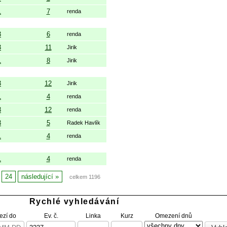
1
7
renda
3
6
renda
3
11
Jirik
1
8
Jirik
3
12
Jirik
1
4
renda
3
12
renda
3
5
Radek Havlík
1
4
renda
1
4
renda
24
následující
celkem 1196
Rychlé vyhledávání
zí do
Ev. č.
Linka
Kurz
Omezení dnů