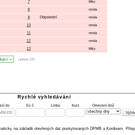
7
Miky
8
renda
8
Odpolední
renda
10
renda
11
renda
12
renda
13
Miky
ující
celkem 237
Rychlé vyhledávání
zí do
Ev. č.
Linka
Kurz
Omezení dnů
omaticky na základě otevřených dat poskytovaných DPMB a Kordisem. Přis