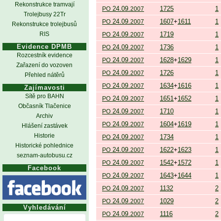
Rekonstrukce tramvají
24.09.
1725
1
PO
2007
Trolejbusy 22Tr
24.09.
1607
+
1611
1
PO
2007
Rekonstrukce trolejbusů
RIS
24.09.
1719
1
PO
2007
Evidence DPMB
24.09.
1736
1
PO
2007
Rozcestník evidence
24.09.
1628
+
1629
1
PO
2007
Zařazení do vozoven
24.09.
1726
1
PO
2007
Přehled nátěrů
24.09.
1634
+
1616
1
PO
2007
Zajímavosti
Sítě pro BAHN
24.09.
1651
+
1652
1
PO
2007
Občasník Tlačenice
24.09.
1710
1
PO
2007
Archiv
24.09.
1604
+
1619
1
PO
2007
Hlášení zastávek
Historie
24.09.
1734
1
PO
2007
Historické pohlednice
24.09.
1622
+
1623
1
PO
2007
seznam-autobusu.cz
24.09.
1542
+
1572
1
PO
2007
Facebook
24.09.
1643
+
1644
1
PO
2007
24.09.
1132
2
PO
2007
24.09.
1029
2
PO
2007
Vyhledávání
24.09.
1116
2
PO
2007