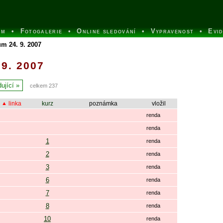
um
Fotogalerie
Online sledování
Vypravenost
Evi
m 24. 9. 2007
 9. 2007
ující
celkem 237
linka
kurz
poznámka
vložil
renda
renda
1
renda
2
renda
3
renda
6
renda
7
renda
8
renda
10
renda