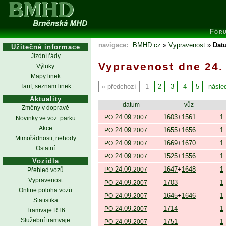
Fór
navigace:
BMHD.cz
»
Vypravenost
»
Datu
Užitečné informace
Jízdní řády
Vypravenost dne 24.
Výluky
Mapy linek
Tarif, seznam linek
předchozí
1
2
3
4
5
násled
Aktuality
datum
vůz
Změny v dopravě
24.09.
1603
+
1561
1
PO
2007
Novinky ve voz. parku
Akce
24.09.
1655
+
1656
1
PO
2007
Mimořádnosti, nehody
24.09.
1669
+
1670
1
PO
2007
Ostatní
24.09.
1525
+
1556
1
PO
2007
Vozidla
24.09.
1647
+
1648
1
PO
2007
Přehled vozů
Vypravenost
24.09.
1703
1
PO
2007
Online poloha vozů
24.09.
1645
+
1646
1
PO
2007
Statistika
24.09.
1714
1
PO
2007
Tramvaje RT6
Služební tramvaje
24.09.
1751
1
PO
2007