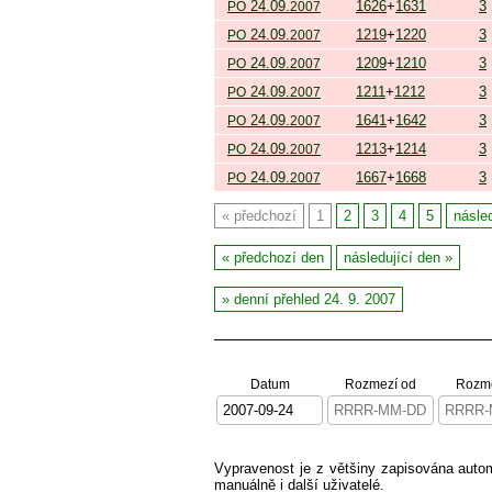
24.09.
1626
+
1631
3
PO
2007
24.09.
1219
+
1220
3
PO
2007
24.09.
1209
+
1210
3
PO
2007
24.09.
1211
+
1212
3
PO
2007
24.09.
1641
+
1642
3
PO
2007
24.09.
1213
+
1214
3
PO
2007
24.09.
1667
+
1668
3
PO
2007
předchozí
1
2
3
4
5
násled
předchozí den
následující den
denní přehled 24. 9. 2007
Datum
Rozmezí od
Rozme
Vypravenost je z většiny zapisována aut
manuálně i další uživatelé.