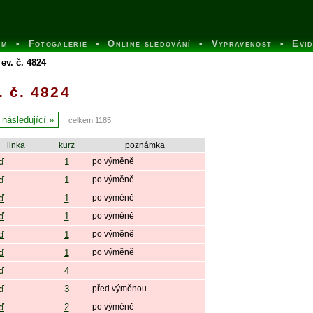
um
Fotogalerie
Online sledování
Vypravenost
Evi
ev. č. 4824
 č. 4824
následující
celkem 1185
linka
kurz
poznámka
ď
1
po výměně
ď
1
po výměně
ď
1
po výměně
ď
1
po výměně
ď
1
po výměně
ď
1
po výměně
ď
4
ď
3
před výměnou
ď
2
po výměně