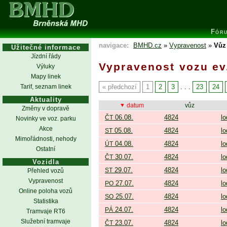
Fór
navigace:
BMHD.cz
»
Vypravenost
»
Vůz 
Užitečné informace
Jízdní řády
Vypravenost vozu ev.
Výluky
Mapy linek
Tarif, seznam linek
předchozí
1
2
3
. . .
23
24
Aktuality
datum
vůz
Změny v dopravě
06.08.
4824
lo
ČT
Novinky ve voz. parku
Akce
05.08.
4824
lo
ST
Mimořádnosti, nehody
04.08.
4824
lo
ÚT
Ostatní
30.07.
4824
lo
ČT
Vozidla
29.07.
4824
lo
ST
Přehled vozů
Vypravenost
27.07.
4824
lo
PO
Online poloha vozů
25.07.
4824
lo
SO
Statistika
24.07.
4824
lo
PÁ
Tramvaje RT6
Služební tramvaje
23.07.
4824
lo
ČT