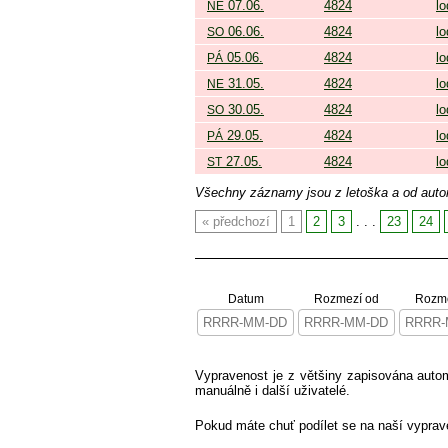
07.06.
4824
lo
NE
06.06.
4824
lo
SO
05.06.
4824
lo
PÁ
31.05.
4824
lo
NE
30.05.
4824
lo
SO
29.05.
4824
lo
PÁ
27.05.
4824
lo
ST
Všechny záznamy jsou z letoška a od aut
předchozí
1
2
3
. . .
23
24
Datum
Rozmezí od
Rozme
Vypravenost je z většiny zapisována aut
manuálně i další uživatelé.
Pokud máte chuť podílet se na naší vyprav