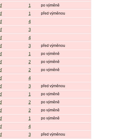
ď
1
po výměně
ď
1
před výměnou
ď
4
ď
3
ď
4
ď
3
před výměnou
ď
1
po výměně
ď
2
po výměně
ď
2
po výměně
ď
4
ď
3
před výměnou
ď
1
po výměně
ď
2
po výměně
ď
2
po výměně
ď
1
po výměně
ď
4
ď
3
před výměnou