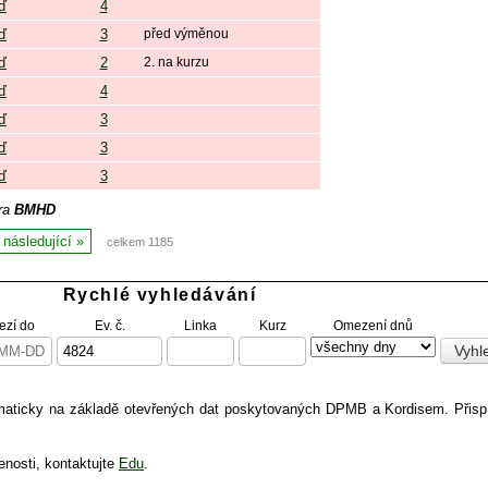
ď
4
ď
3
před výměnou
ď
2
2. na kurzu
ď
4
ď
3
ď
3
ď
3
ora
BMHD
následující
celkem 1185
Rychlé vyhledávání
zí do
Ev. č.
Linka
Kurz
Omezení dnů
omaticky na základě otevřených dat poskytovaných DPMB a Kordisem. Přis
enosti, kontaktujte
Edu
.