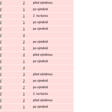
ď
2
před výměnou
ď
1
po výměně
ď
1
2. na kurzu
ď
1
po výměně
ď
1
po výměně
ď
4
ď
2
po výměně
ď
1
po výměně
ď
4
před výměnou
ď
1
po výměně
ď
4
ď
3
před výměnou
ď
2
po výměně
ď
2
po výměně
ď
1
2. na kurzu
ď
2
před výměnou
ď
1
po výměně