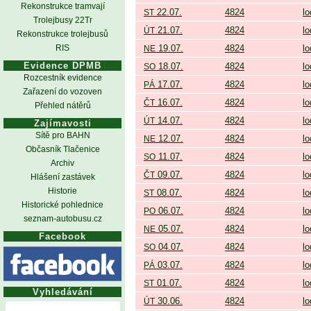
Rekonstrukce tramvají
22.07.
4824
lo
ST
Trolejbusy 22Tr
21.07.
4824
lo
ÚT
Rekonstrukce trolejbusů
RIS
19.07.
4824
lo
NE
Evidence DPMB
18.07.
4824
lo
SO
Rozcestník evidence
17.07.
4824
lo
PÁ
Zařazení do vozoven
16.07.
4824
lo
ČT
Přehled nátěrů
14.07.
4824
lo
ÚT
Zajímavosti
Sítě pro BAHN
12.07.
4824
lo
NE
Občasník Tlačenice
11.07.
4824
lo
SO
Archiv
09.07.
4824
lo
ČT
Hlášení zastávek
Historie
08.07.
4824
lo
ST
Historické pohlednice
06.07.
4824
lo
PO
seznam-autobusu.cz
05.07.
4824
lo
NE
Facebook
04.07.
4824
lo
SO
03.07.
4824
lo
PÁ
01.07.
4824
lo
ST
Vyhledávání
30.06.
4824
lo
ÚT