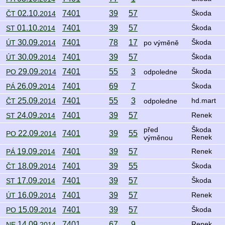
02.10.
7401
39
57
ČT
2014
Škoda
01.10.
7401
39
57
ST
2014
Škoda
30.09.
7401
78
17
ÚT
2014
po výměně
Škoda
30.09.
7401
39
57
ÚT
2014
Škoda
29.09.
7401
55
3
PO
2014
odpoledne
Škoda
26.09.
7401
69
7
PÁ
2014
Škoda
25.09.
7401
55
3
ČT
2014
odpoledne
hd.mart
24.09.
7401
39
57
ST
2014
Renek
před
Škoda
22.09.
7401
39
55
PO
2014
výměnou
Renek
19.09.
7401
39
57
PÁ
2014
Renek
18.09.
7401
39
55
ČT
2014
Škoda
17.09.
7401
39
57
ST
2014
Škoda
16.09.
7401
39
57
ÚT
2014
Renek
15.09.
7401
39
57
PO
2014
Škoda
14.09.
7401
67
9
NE
2014
Renek