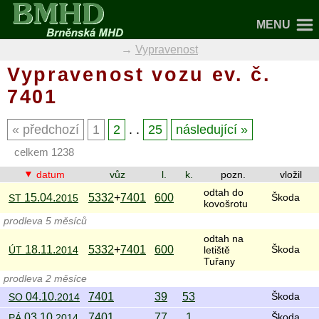
MENU
Vypravenost
Vypravenost vozu ev. č.
7401
předchozí
1
2
. .
25
následující
celkem 1238
datum
vůz
l.
k.
pozn.
vložil
odtah do
15.04.
5332
+
7401
600
ST
2015
Škoda
kovošrotu
prodleva 5 měsíců
odtah na
18.11.
5332
+
7401
600
ÚT
2014
letiště
Škoda
Tuřany
prodleva 2 měsíce
04.10.
7401
39
53
SO
2014
Škoda
03.10.
7401
77
1
PÁ
2014
Škoda