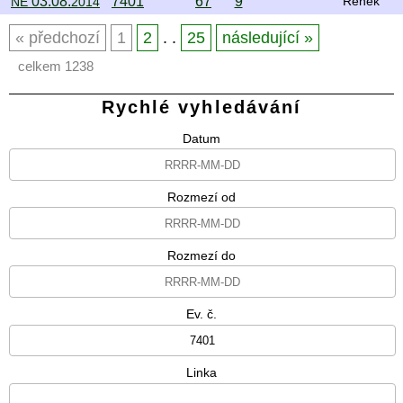
03.08.
7401
67
9
NE
2014
Renek
předchozí
1
2
. .
25
následující
celkem 1238
Rychlé vyhledávání
Datum
Rozmezí od
Rozmezí do
Ev. č.
Linka