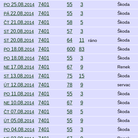
25.08.
7401
55
3
PO
2014
Škoda
22.08.
7401
55
3
PÁ
2014
Škoda
21.08.
7401
58
5
ČT
2014
Škoda
20.08.
7401
57
3
ST
2014
Škoda
20.08.
7401
64
11
ST
2014
ráno
Škoda
18.08.
7401
600
83
PO
2014
Škoda
18.08.
7401
55
3
PO
2014
Škoda
17.08.
7401
67
9
NE
2014
Renek
13.08.
7401
75
15
ST
2014
Škoda
12.08.
7401
78
9
ÚT
2014
servac
11.08.
7401
55
3
PO
2014
Škoda
10.08.
7401
67
9
NE
2014
Škoda
07.08.
7401
58
5
ČT
2014
Škoda
05.08.
7401
55
9
ÚT
2014
Škoda
04.08.
7401
55
3
PO
2014
Škoda