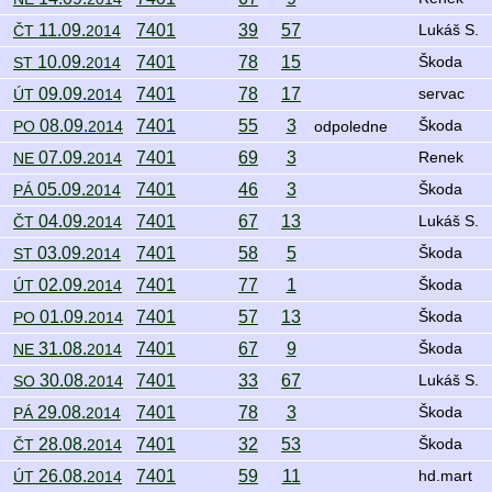
11.09.
7401
39
57
ČT
2014
Lukáš S.
10.09.
7401
78
15
ST
2014
Škoda
09.09.
7401
78
17
ÚT
2014
servac
08.09.
7401
55
3
PO
2014
odpoledne
Škoda
07.09.
7401
69
3
NE
2014
Renek
05.09.
7401
46
3
PÁ
2014
Škoda
04.09.
7401
67
13
ČT
2014
Lukáš S.
03.09.
7401
58
5
ST
2014
Škoda
02.09.
7401
77
1
ÚT
2014
Škoda
01.09.
7401
57
13
PO
2014
Škoda
31.08.
7401
67
9
NE
2014
Škoda
30.08.
7401
33
67
SO
2014
Lukáš S.
29.08.
7401
78
3
PÁ
2014
Škoda
28.08.
7401
32
53
ČT
2014
Škoda
26.08.
7401
59
11
ÚT
2014
hd.mart